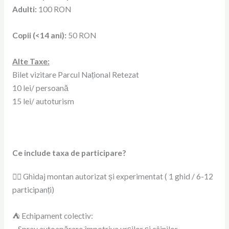
Adulti:
100 RON
Copii (<14 ani):
50 RON
Alte Taxe:
Bilet vizitare Parcul Național Retezat
10 lei/ persoană
15 lei/ autoturism
Ce include taxa de participare?
🧗‍♂️ Ghidaj montan autorizat și experimentat ( 1 ghid / 6-12
participanți)
⛺ Echipament colectiv: