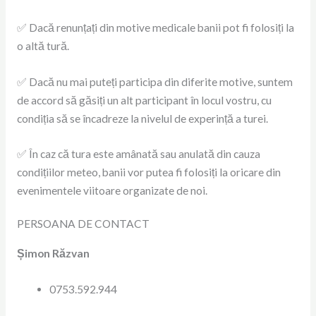
✅ Dacă renunțați din motive medicale banii pot fi folosiți la
o altă tură.
✅ Dacă nu mai puteți participa din diferite motive, suntem
de accord să găsiți un alt participant în locul vostru, cu
condiția să se încadreze la nivelul de experință a turei.
✅ În caz că tura este amânată sau anulată din cauza
condițiilor meteo, banii vor putea fi folosiți la oricare din
evenimentele viitoare organizate de noi.
PERSOANA DE CONTACT
Șimon
Răzvan
0753.592.944