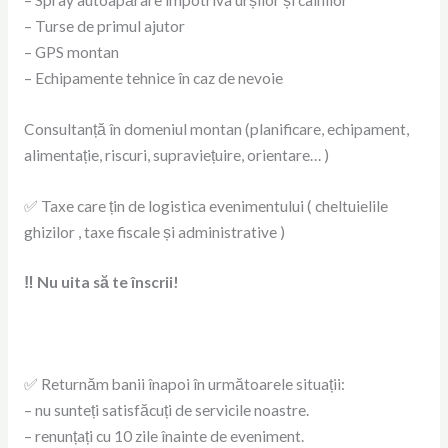
– Spray autoapărare împotriva urșilor și câinilor
– Turse de primul ajutor
– GPS montan
– Echipamente tehnice în caz de nevoie
Consultanță în domeniul montan (planificare, echipament,
alimentație, riscuri, supraviețuire, orientare… )
✅ Taxe care țin de logistica evenimentului ( cheltuielile
ghizilor , taxe fiscale și administrative )
‼ Nu uita să te înscrii!
✅ Returnăm banii înapoi în următoarele situații:
– nu sunteți satisfăcuți de servicile noastre.
– renunțați cu 10 zile înainte de eveniment.