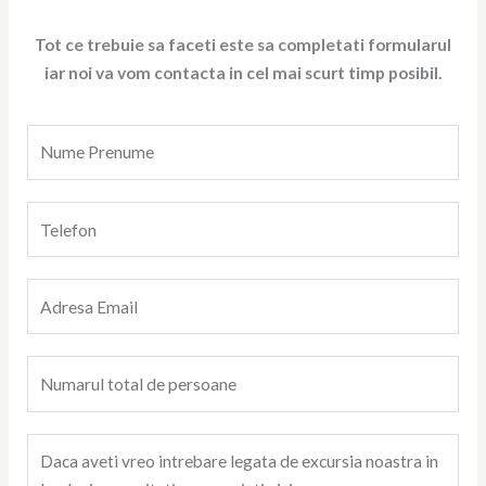
Tot ce trebuie sa faceti este sa completati formularul
iar noi va vom contacta in cel mai scurt timp posibil.
N
u
m
T
e
e
l
l
e
E
e
T
m
f
a
a
o
u
N
i
n
*
u
l
*
m
*
M
a
e
r