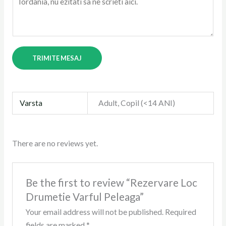
s
P
a
e
j
r
u
s
TRIMITE MESAJ
l
o
t
a
a
n
u
Varsta
Adult, Copil (<14 ANI)
e
*
There are no reviews yet.
Be the first to review “Rezervare Loc
Drumetie Varful Peleaga”
Your email address will not be published.
Required
fields are marked
*