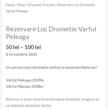
Home
/
Shop
/
Drumetii Trecute
/ Rezervare Loc Drumetie
Varful Peleaga
Drumetii Trecute
Rezervare Loc Drumetie Varful
Peleaga
50
lei
–
100
lei
8 Octombrie 2023
Urcam pe cele mai înalte vârfuri a masivului Retezat!
Vârful Peleaga 2509m
Vârful Păpușa 2508m
Rezerva-ti acum locul in urmatoarea drumetie. Asigura-te
ca selectezi drumetia dorita.