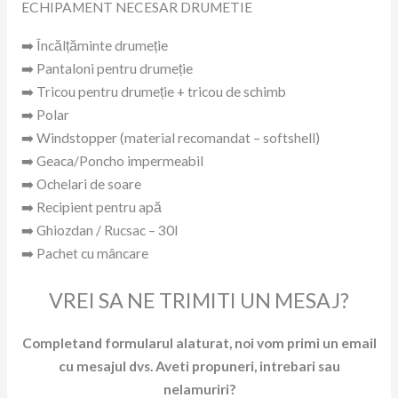
ECHIPAMENT NECESAR DRUMETIE
➡️ Încălțăminte drumeție
➡️ Pantaloni pentru drumeție
➡️ Tricou pentru drumeție + tricou de schimb
➡️ Polar
➡️ Windstopper (material recomandat – softshell)
➡️ Geaca/Poncho impermeabil
➡️ Ochelari de soare
➡️ Recipient pentru apă
➡️ Ghiozdan / Rucsac – 30l
➡️ Pachet cu mâncare
VREI SA NE TRIMITI UN MESAJ?
Completand formularul alaturat, noi vom primi un email
cu mesajul dvs. Aveti propuneri, intrebari sau
nelamuriri?