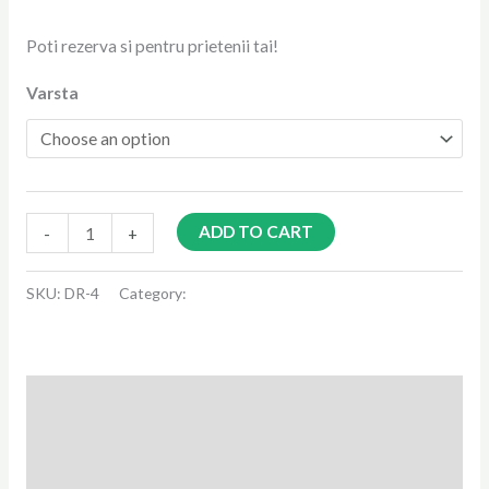
Poti rezerva si pentru prietenii tai!
Varsta
ADD TO CART
-
+
SKU:
DR-4
Category:
Drumetii Trecute
Description
Additional information
Reviews (0)